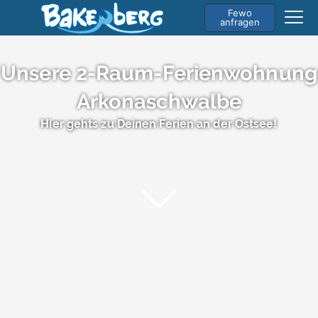
Fewo
anfragen
Unsere 2-Raum-Ferienwohnung
Arkonaschwalbe
Hier gehts zu Deinen Ferien an der Ostsee!