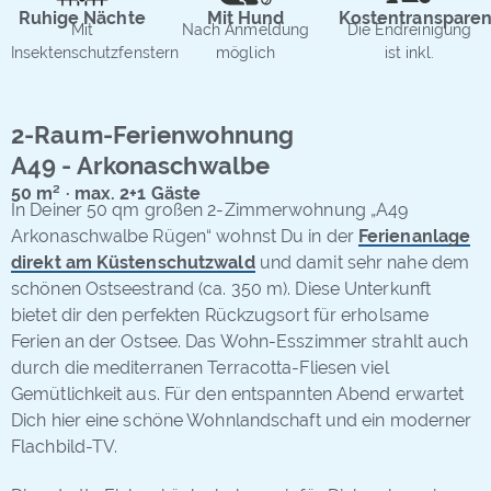
Ruhige Nächte
Mit Hund
Kostentransparen
Mit
Nach Anmeldung
Die Endreinigung
Insektenschutzfenstern
möglich
ist inkl.
2-Raum-Ferienwohnung
A49 - Arkonaschwalbe
50 m² · max. 2+1 Gäste
In Deiner 50 qm großen 2-Zimmerwohnung „A49
Arkonaschwalbe Rügen“ wohnst Du in der
Ferienanlage
direkt am Küstenschutzwald
und damit sehr nahe dem
schönen Ostseestrand (ca. 350 m). Diese Unterkunft
bietet dir den perfekten Rückzugsort für erholsame
Ferien an der Ostsee. Das Wohn-Esszimmer strahlt auch
durch die mediterranen Terracotta-Fliesen viel
Gemütlichkeit aus. Für den entspannten Abend erwartet
Dich hier eine schöne Wohnlandschaft und ein moderner
Flachbild-TV.