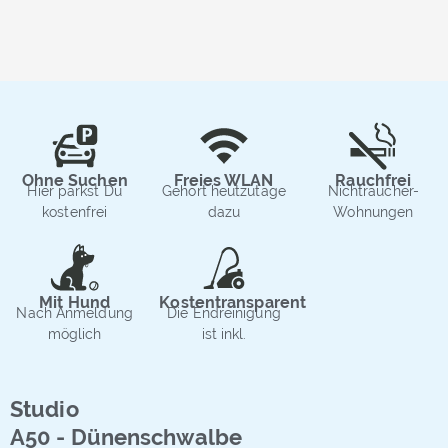
Ohne Suchen
Freies WLAN
Rauchfrei
Hier parkst Du
Gehört heutzutage
Nichtraucher-
kostenfrei
dazu
Wohnungen
Mit Hund
Kostentransparent
Nach Anmeldung
Die Endreinigung
möglich
ist inkl.
Studio
A50 - Dünenschwalbe