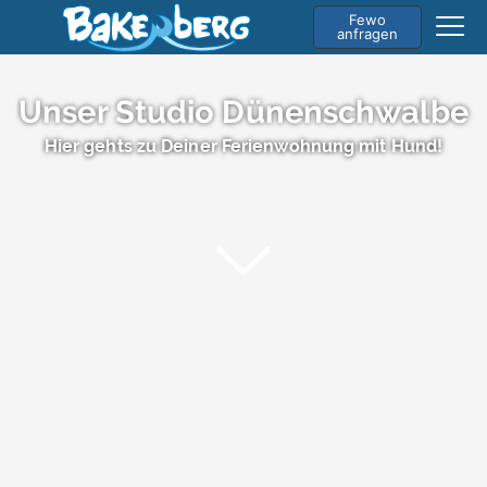
Fewo
anfragen
Unser Studio Dünenschwalbe
Hier gehts zu Deiner Ferienwohnung mit Hund!