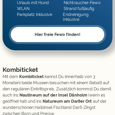
Urlaub mit Hund
Nichtraucher-Fewo
WLAN
Strand fußläufig
Parkplatz inklusive
Endreinigung
inklusive
Hier freie Fewo finden!
Kombiticket
Mit dem
Kombiticket
kannst Du (innerhalb von 3
Monaten) beide Museen besuchen mit einem Rabatt auf
den regulären Eintrittspreis, Zusätzlich kommst Du damit
auch ins
Nautineum auf der Insel Dänholm
(wenn es
geöffnet hat) und ins
Natureum am Darßer Ort
auf der
wunderschönen Halbinsel Fischland Darß-Zingst
zwischen Born und Prerow.