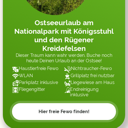
Ostseeurlaub am
Nationalpark mit Königsstuhl
und den Rügener
Kreidefelsen
Dieser Traum kann wahr werden. Buche noch
heute Deinen Urlaub an der Ostsee!
Haustierfreie Fewo
Nichtraucher-Fewo
WLAN
Grillplatz frei nutzbar
Parkplatz inklusive
Liegewiese am Haus
Fliegengitter
Endreinigung
inklusive
Hier freie Fewo finden!