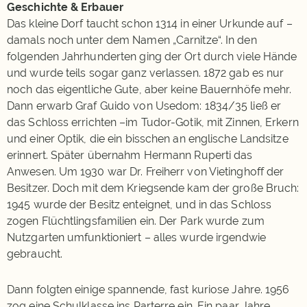
Geschichte & Erbauer
Das kleine Dorf taucht schon 1314 in einer Urkunde auf –
damals noch unter dem Namen „Carnitze“. In den
folgenden Jahrhunderten ging der Ort durch viele Hände
und wurde teils sogar ganz verlassen. 1872 gab es nur
noch das eigentliche Gute, aber keine Bauernhöfe mehr.
Dann erwarb Graf Guido von Usedom: 1834/35 ließ er
das Schloss errichten –im Tudor-Gotik, mit Zinnen, Erkern
und einer Optik, die ein bisschen an englische Landsitze
erinnert. Später übernahm Hermann Ruperti das
Anwesen. Um 1930 war Dr. Freiherr von Vietinghoff der
Besitzer. Doch mit dem Kriegsende kam der große Bruch:
1945 wurde der Besitz enteignet, und in das Schloss
zogen Flüchtlingsfamilien ein. Der Park wurde zum
Nutzgarten umfunktioniert – alles wurde irgendwie
gebraucht.
Dann folgten einige spannende, fast kuriose Jahre. 1956
zog eine Schulklasse ins Parterre ein. Ein paar Jahre