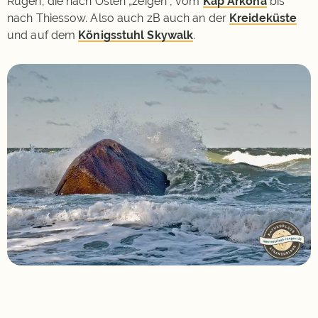
Rügen, die nach Osten „zeigen“, vom
Kap Arkona
bis
nach Thiessow. Also auch zB auch an der
Kreideküste
und auf dem
Königsstuhl Skywalk
.