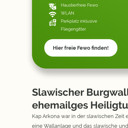
Haustierfreie Fewo
WLAN
Parkplatz inklusive
Fliegengitter
Hier freie Fewo finden!
Slawischer Burgwall
ehemailges Heiligt
Kap Arkona war in der slawischen Zeit 
eine Wallanlage und das slawische und