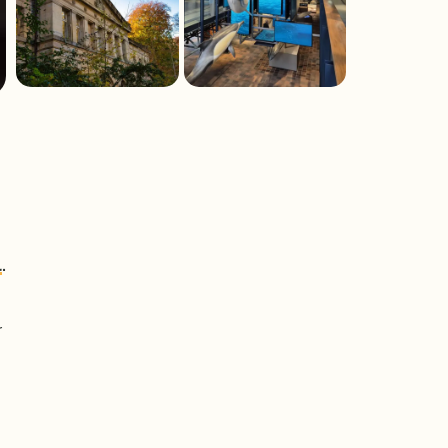
l
.
r