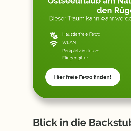
Ostseeurlaub am Nat
den Rüg
Dieser Traum kann wahr werde
Haustierfreie Fewo
WLAN
Parkplatz inklusive
Fliegengitter
Hier freie Fewo finden!
Blick in die Backst