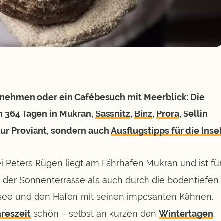
nehmen oder ein Cafébesuch mit Meerblick: Die
n 364 Tagen in Mukran,
Sassnitz
,
Binz
,
Prora
, Sellin
nur Proviant, sondern auch
Ausflugstipps für die Inse
 Peters Rügen liegt am Fährhafen Mukran und ist fü
n der Sonnenterrasse als auch durch die bodentiefen
tsee und den Hafen mit seinen imposanten Kähnen.
reszeit
schön – selbst an kurzen den
Wintertagen
.